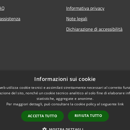
FAQ
Informativa privacy
 assistenza
Note legali
Dichiarazione di accessibilità
Informazioni sui cookie
web utilizza cookie tecnici e assimilati strettamente necessari al corretto fu
azione del sito, nonché un cookie tecnico analitico al solo fine di elaborare i
statistiche, aggregate e anonime.
Per maggiori dettagli, può consultare la cookie policy al seguente
link
RIFIUTA TUTTO
ACCETTA TUTTO
l sito
Copyright © 2026 • Comune di San
MOSTRA DETTAGLI