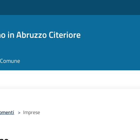
o in Abruzzo Citeriore
il Comune
omenti
>
Imprese