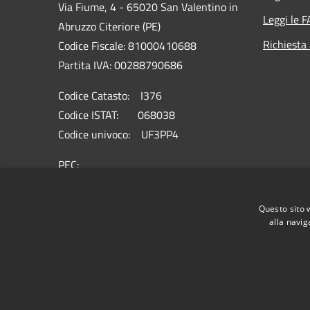
Via Fiume, 4 - 65020 San Valentino in
Leggi le 
Abruzzo Citeriore (PE)
Richiesta
Codice Fiscale: 81000410688
Partita IVA: 00288790686
Codice Catasto: I376
Codice ISTAT: 068038
Codice univoco: UF3PP4
PEC:
info@pec.comune.sanvalentino.pe.it
Centralino Unico: 085 8574131
Questo sito 
alla navig
RSS
Accessibilità
Privacy
Cookie
Mappa de