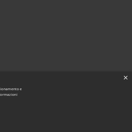
×
nzionamento e
nformazioni
Municipium
 Valentino in Abruzzo Citeriore • Powered by
Accesso redazione
•