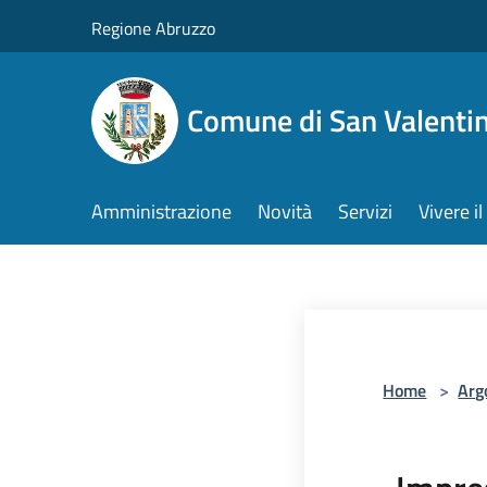
Salta al contenuto principale
Regione Abruzzo
Comune di San Valentin
Amministrazione
Novità
Servizi
Vivere 
Home
>
Arg