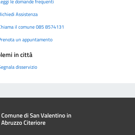
Leggi le domande frequenti
Richiedi Assistenza
Chiama il comune 085 8574131
Prenota un appuntamento
lemi in città
Segnala disservizio
Comune di San Valentino in
Abruzzo Citeriore