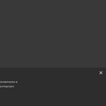
×
nzionamento e
nformazioni