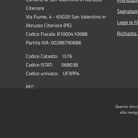
Citeriore
Segnalazi
Via Fiume, 4 - 65020 San Valentino in
Leggi le 
Abruzzo Citeriore (PE)
Richiesta
Codice Fiscale: 81000410688
Partita IVA: 00288790686
Codice Catasto: I376
Codice ISTAT: 068038
Codice univoco: UF3PP4
PEC:
info@pec.comune.sanvalentino.pe.it
Centralino Unico: 085 8574131
Questo sito 
alla navig