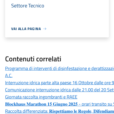
Settore Tecnico
VAI ALLA PAGINA
Contenuti correlati
Programma di interventi di disinfestazione e derattizzazi
A.C.
Interruzione idrica parte alta paese 16 Ottobre dalle ore 
Comunicazione interruzione idrica dalle 21.00 del 20 Se
Giornata raccolta ingombranti e RAEE
𝐁𝐥𝐨𝐜𝐤𝐡𝐚𝐮𝐬 𝐌𝐚𝐫𝐚𝐭𝐡𝐨𝐧 𝟏𝟓 𝐆𝐢𝐮𝐠𝐧𝐨 𝟐𝟎𝟐𝟓 - orari trans
Raccolta differenziata: 𝐑𝐢𝐬𝐩𝐞𝐭𝐭𝐢𝐚𝐦𝐨 𝐥𝐞 𝐑𝐞𝐠𝐨𝐥𝐞, 𝐃𝐢𝐟𝐞𝐧𝐝𝐢𝐚𝐦𝐨