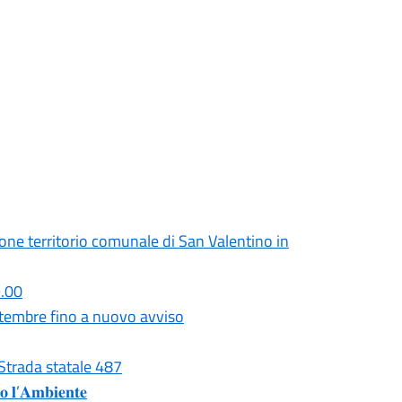
one territorio comunale di San Valentino in
9.00
ttembre fino a nuovo avviso
ito su Strada statale 487
 𝐥’𝐀𝐦𝐛𝐢𝐞𝐧𝐭𝐞