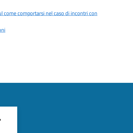
ul come comportarsi nel caso di incontri con
oni
?