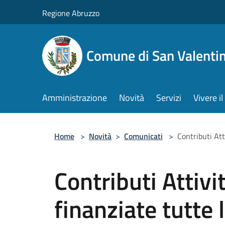
Salta al contenuto principale
Regione Abruzzo
Comune di San Valentin
Amministrazione
Novità
Servizi
Vivere 
Home
>
Novità
>
Comunicati
>
Contributi Att
Contributi Attiv
finanziate tutte l