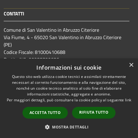
CONTATTI
Comune di San Valentino in Abruzzo Citeriore
Via Fiume, 4 - 65020 San Valentino in Abruzzo Citeriore
(PE)
Codice Fiscale: 81000410688
Partita IVA: 00288790686
×
Informazioni sui cookie
Codice Catasto: I376
Questo sito web utilizza cookie tecnici e assimilati strettamente
Codice ISTAT: 068038
necessari al corretto funzionamento e alla navigazione del sito,
Codice univoco: UF3PP4
nonché un cookie tecnico analitico al solo fine di elaborare
informazioni statistiche, aggregate e anonime.
Per maggiori dettagli, può consultare la cookie policy al seguente
link
PEC:
info@pec.comune.sanvalentino.pe.it
Centralino Unico: 085 8574131
RIFIUTA TUTTO
ACCETTA TUTTO
MOSTRA DETTAGLI