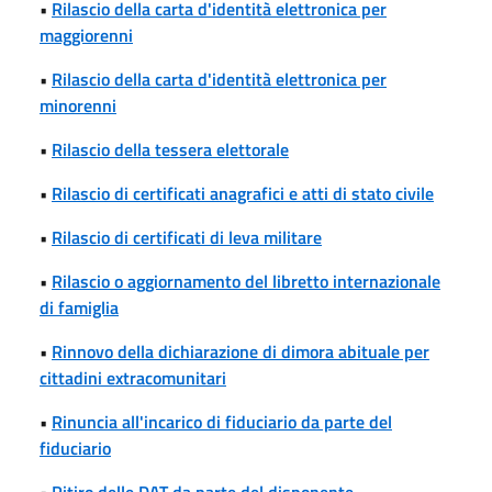
•
Rilascio della carta d'identità elettronica per
maggiorenni
•
Rilascio della carta d'identità elettronica per
minorenni
•
Rilascio della tessera elettorale
•
Rilascio di certificati anagrafici e atti di stato civile
•
Rilascio di certificati di leva militare
•
Rilascio o aggiornamento del libretto internazionale
di famiglia
•
Rinnovo della dichiarazione di dimora abituale per
cittadini extracomunitari
•
Rinuncia all'incarico di fiduciario da parte del
fiduciario
•
Ritiro delle DAT da parte del disponente