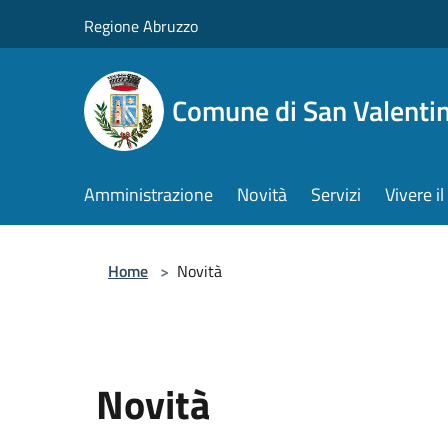
Salta al contenuto principale
Regione Abruzzo
Comune di San Valentin
Amministrazione
Novità
Servizi
Vivere 
Home
>
Novità
Novità