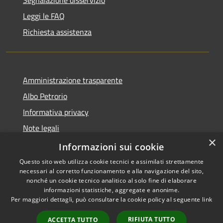
Leggi le FAQ
Richiesta assistenza
Amministrazione trasparente
Albo Petrorio
Informativa privacy
Note legali
×
Dichiarazione di accessibilità
Informazioni sui cookie
Questo sito web utilizza cookie tecnici e assimilati strettamente
necessari al corretto funzionamento e alla navigazione del sito,
nonché un cookie tecnico analitico al solo fine di elaborare
informazioni statistiche, aggregate e anonime.
RSS
Copyright © 2026 • Comune di
Per maggiori dettagli, può consultare la cookie policy al seguente
link
Accessibilità
San Valentino in Abruzzo
Privacy
Citeriore • Powered by
RIFIUTA TUTTO
ACCETTA TUTTO