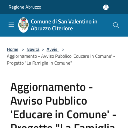
Salta al contenuto principale
Regione Abruzzo
Comune di San Valentino in
Abruzzo Citeriore
Home
>
Novità
>
Avvisi
>
Aggiornamento - Avviso Pubblico 'Educare in Comune' -
Progetto "La Famiglia in Comune"
Aggiornamento -
Avviso Pubblico
'Educare in Comune' -
Progetto "La Famiglia