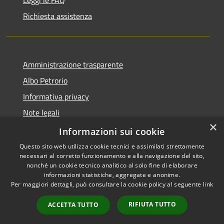
Richiesta assistenza
Amministrazione trasparente
Albo Petrorio
Informativa privacy
Note legali
×
Dichiarazione di accessibilità
Informazioni sui cookie
Questo sito web utilizza cookie tecnici e assimilati strettamente
necessari al corretto funzionamento e alla navigazione del sito,
nonché un cookie tecnico analitico al solo fine di elaborare
informazioni statistiche, aggregate e anonime.
RSS
Copyright © 2026 • Comune di
Per maggiori dettagli, può consultare la cookie policy al seguente
link
Accessibilità
San Valentino in Abruzzo
Privacy
Citeriore • Powered by
RIFIUTA TUTTO
ACCETTA TUTTO
Cookie
Municipium
Accesso
•